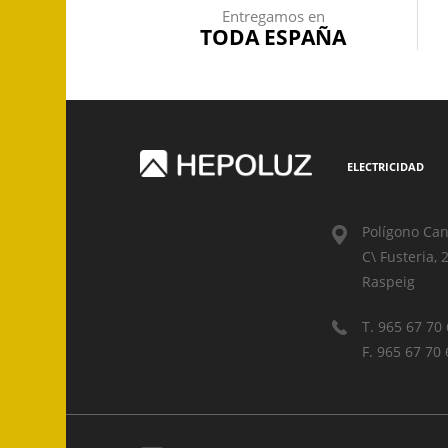
Entregamos en
TODA ESPAÑA
ELECTRICIDAD
Polígono Can
C\ Fusteria, 
Raspeig
T. 965 67 70
F. 965 67 70 