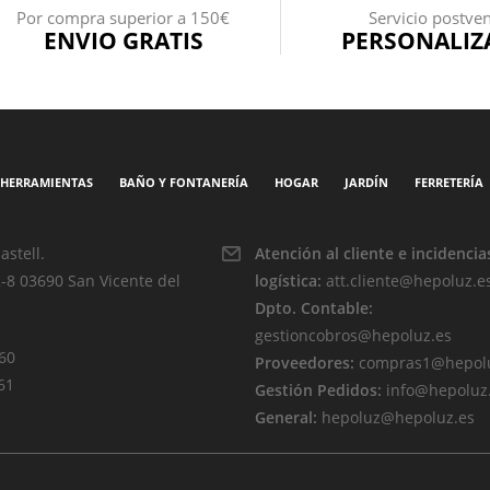
Por compra superior a 150€
Servicio postve
ENVIO GRATIS
PERSONALIZ
HERRAMIENTAS
BAÑO Y FONTANERÍA
HOGAR
JARDÍN
FERRETERÍA
astell.
Atención al cliente e incidencia
2-8 03690 San Vicente del
logística:
att.cliente@hepoluz.e
Dpto. Contable:
gestioncobros@hepoluz.es
 60
Proveedores:
compras1@hepolu
61
Gestión Pedidos:
info@hepoluz
General:
hepoluz@hepoluz.es