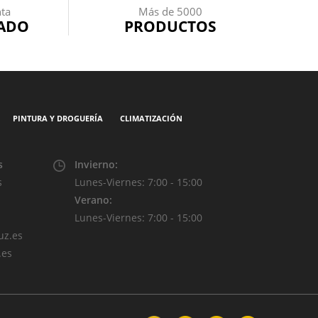
nta
Más de 5000
ADO
PRODUCTOS
PINTURA Y DROGUERÍA
CLIMATIZACIÓN
s
Invierno:
s
Lunes-Viernes: 7:00 - 15:00
Verano:
Lunes-Viernes: 7:00 - 15:00
z.es
.es