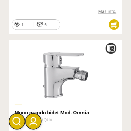
Más info.
1
6
Mono mando bidet Mod. Omnia
51232 - HEPOAQUA