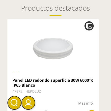
Productos destacados
T
Panel LED redondo superficie 30W 6000ºK
A
IP65 Blanco
4
47875 - HEPOLUZ
Más info.