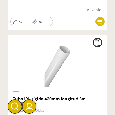
Más info.
57
57
Tubo IRL rígido ø20mm longitud 3m
1250NW
100320 - HEPOLUZ