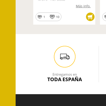
Más info.
Más info.
1
10
Entregamos en
TODA ESPAÑA