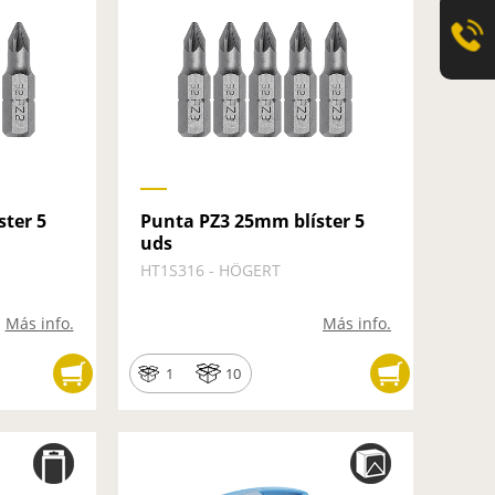
ter 5
Punta PZ3 25mm blíster 5
uds
HT1S316 - HÖGERT
Más info.
Más info.
1
10