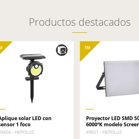
Productos destacados
M
TM
Aplique solar LED con
Proyector LED SMD 5
sensor 1 foco
6000ºK modelo Screen
49454 - HEPOLUZ
49821 - HEPOLUZ