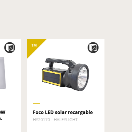
TM
TM
0W
Foco LED solar recargable
Linter
.
recarg
HY20170 - HALEYLIGHT
modelo
20185 -