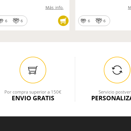
Más info.
M
6
6
6
6
Por compra superior a 150€
Servicio postve
ENVIO GRATIS
PERSONALIZ