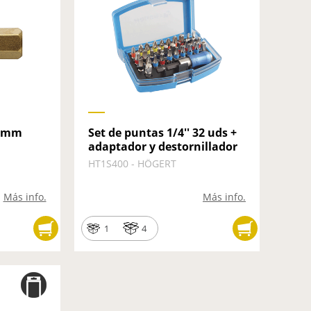
25mm
Set de puntas 1/4'' 32 uds +
adaptador y destornillador
HT1S400 - HÖGERT
Más info.
Más info.
1
4