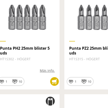
Punta PH2 25mm blíster 5
Punta PZ2 25mm blís
uds
uds
HT1S302 - HÖGERT
HT1S315 - HÖGERT
Más info.
1
10
1
10