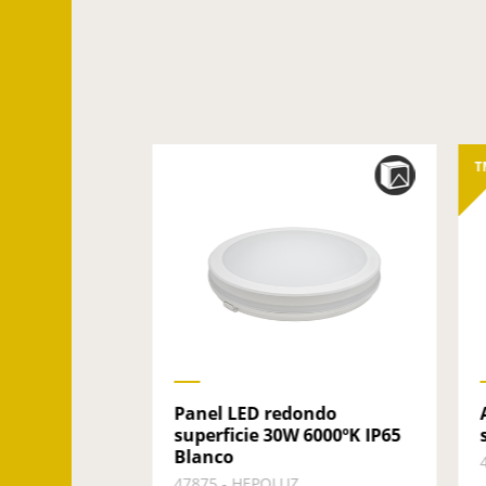
T
COB
Panel LED redondo
 mechero
superficie 30W 6000ºK IP65
.
Blanco
47875 - HEPOLUZ