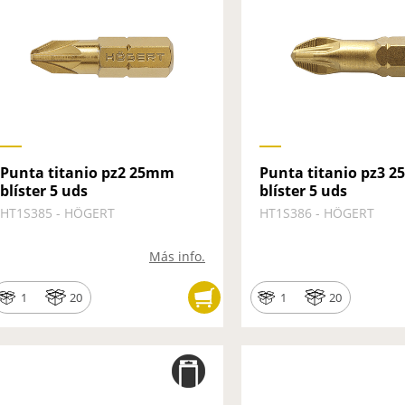
Punta titanio pz2 25mm
Punta titanio pz3 
blíster 5 uds
blíster 5 uds
HT1S385 - HÖGERT
HT1S386 - HÖGERT
Más info.
1
20
1
20