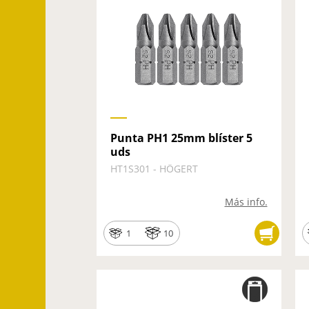
Punta PH1 25mm blíster 5
uds
HT1S301 - HÖGERT
Más info.
1
10