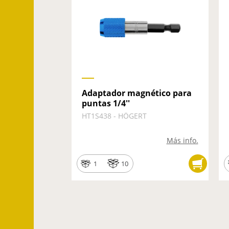
Adaptador magnético para
puntas 1/4''
HT1S438 - HÖGERT
Más info.
1
10