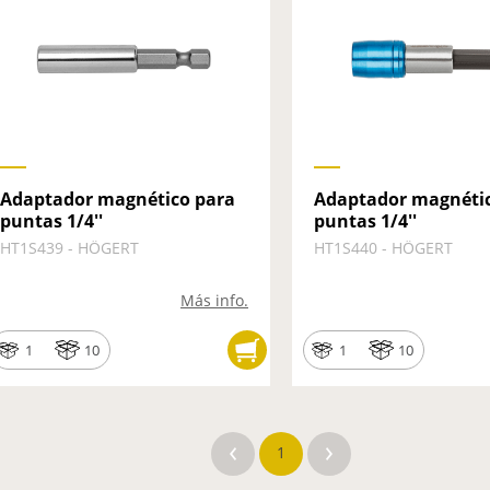
Adaptador magnético para
Adaptador magnéti
puntas 1/4''
puntas 1/4''
HT1S439 - HÖGERT
HT1S440 - HÖGERT
Más info.
1
10
1
10
1