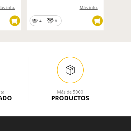
ás info.
Más info.
4
8
9
nta
Más de 5000
ADO
PRODUCTOS