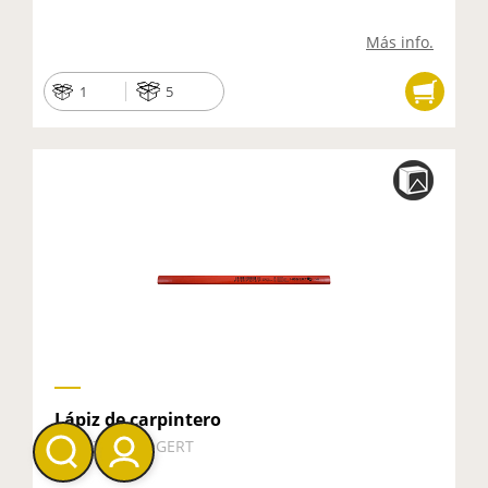
Más info.
1
5
Lápiz de carpintero
HT3B770 - HÖGERT