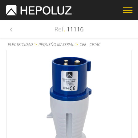
Ref
.
11116
>
>
ELECTRICIDAD
PEQUEÑO MATERIAL
CEE - CETAC