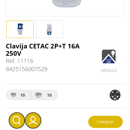
Clavija CETAC 2P+T 16A
250V
Ref.
11116
8425156007529
HEPOLUZ
10
10