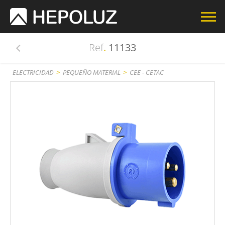
Ref
.
11133
>
>
ELECTRICIDAD
PEQUEÑO MATERIAL
CEE - CETAC