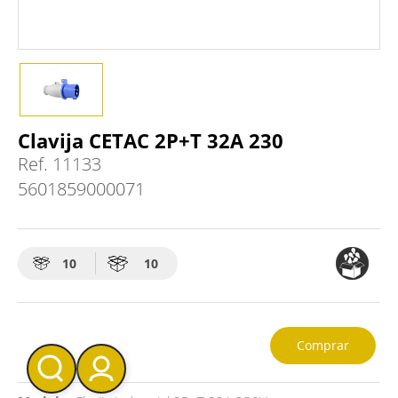
Clavija CETAC 2P+T 32A 230
Ref.
11133
5601859000071
10
10