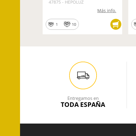
47875 - HEPOLUZ
Más info.
Más info.
1
10
Entregamos en
TODA ESPAÑA