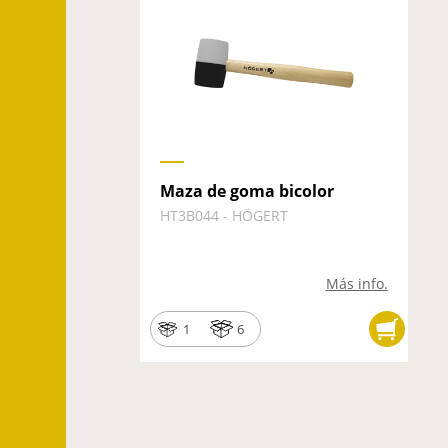
Maza de goma bicolor
HT3B044 - HÖGERT
Más info.
1
6