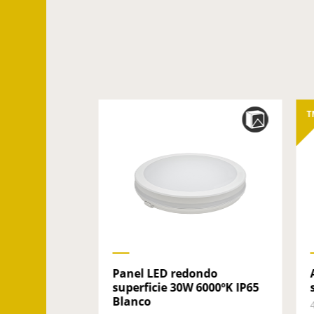
T
COB
Panel LED redondo
 mechero
superficie 30W 6000ºK IP65
.
Blanco