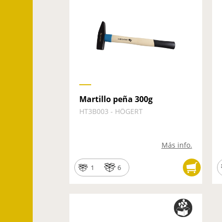
Martillo peña 300g
HT3B003 - HÖGERT
Más info.
1
6