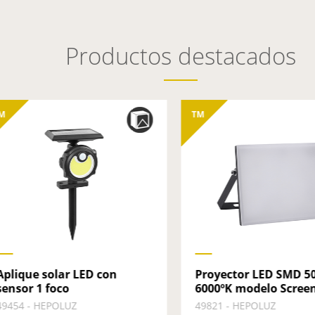
Productos destacados
M
TM
Aplique solar LED con
Proyector LED SMD 5
sensor 1 foco
6000ºK modelo Screen
49454 - HEPOLUZ
49821 - HEPOLUZ