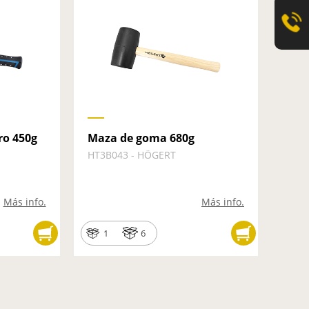
ro 450g
Maza de goma 680g
HT3B043 - HÖGERT
Más info.
Más info.
1
6