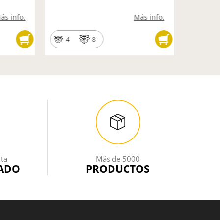
20185 -
ás info.
Más info.
4
8
9
nta
Más de 5000
ADO
PRODUCTOS