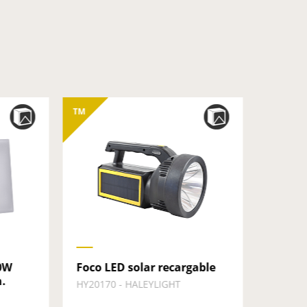
TM
TM
0W
Foco LED solar recargable
Linter
.
recarg
HY20170 - HALEYLIGHT
modelo