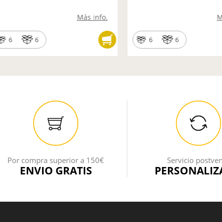
Más info.
M
6
6
6
6
Por compra superior a 150€
Servicio postve
ENVIO GRATIS
PERSONALIZ