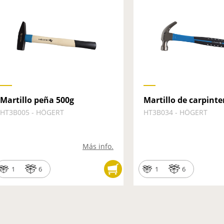
Martillo peña 500g
Martillo de carpinte
HT3B005 - HÖGERT
HT3B034 - HÖGERT
Más info.
1
6
1
6